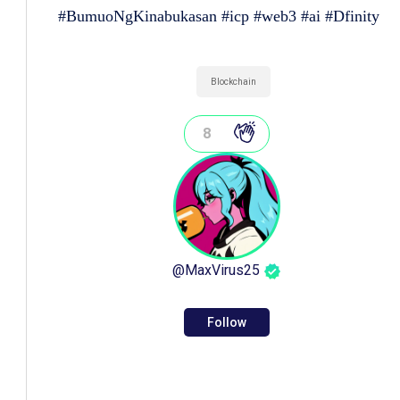
#BumuoNgKinabukasan #icp #web3 #ai #Dfinity
Blockchain
8
@
MaxVirus25
Follow