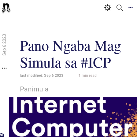
Sep 6 2023
Pano Ngaba Mag
Simula sa #ICP
last modified:
Sep 6 2023
1
min read
Panimula
g in
ith