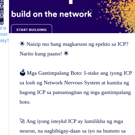
Log
ernet
in
ntity
Log
ith
in
FID
ith
t is
lug
rnet
tity?
🌟 Naisip mo bang magkaruon ng epekto sa ICP?
Narito kung paano! 🌟
🗳️ Mga Gantimpalang Boto: I-stake ang iyong ICP
sa loob ng Network Nervous System at kumita ng
bagong ICP sa pamamagitan ng mga gantimpalang
boto.
🚀 Ang iyong isteykd ICP ay lumilikha ng mga
neuron, na nagbibigay-daan sa iyo na bumoto sa