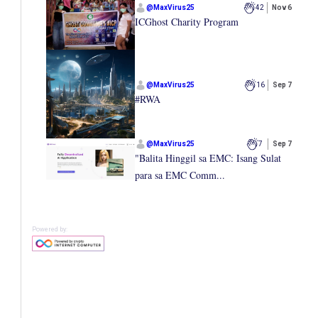
@
MaxVirus25
42
Nov 6
ICGhost Charity Program
@
MaxVirus25
16
Sep 7
#RWA
@
MaxVirus25
7
Sep 7
"Balita Hinggil sa EMC: Isang Sulat
para sa EMC Comm...
Powered by: