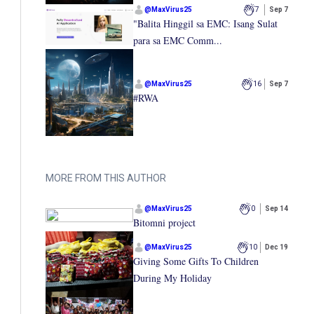
@
MaxVirus25
7
Sep 7
"Balita Hinggil sa EMC: Isang Sulat
para sa EMC Comm...
@
MaxVirus25
16
Sep 7
#RWA
MORE FROM THIS AUTHOR
@
MaxVirus25
0
Sep 14
Bitomni project
@
MaxVirus25
10
Dec 19
Giving Some Gifts To Children
During My Holiday