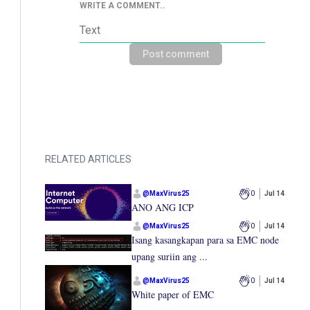
WRITE A COMMENT..
Post comment
RELATED ARTICLES
@
MaxVirus25
0
Jul 14
ANO ANG ICP
@
MaxVirus25
0
Jul 14
Isang kasangkapan para sa EMC node
upang suriin ang ...
@
MaxVirus25
0
Jul 14
White paper of EMC